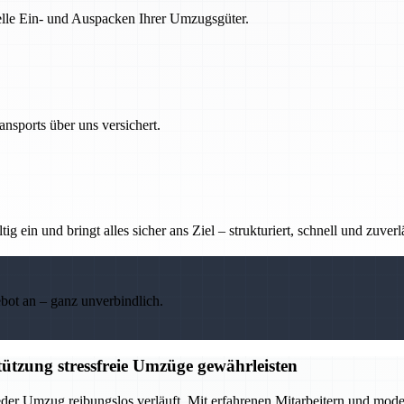
nelle Ein- und Auspacken Ihrer Umzugsgüter.
nsports über uns versichert.
g ein und bringt alles sicher ans Ziel – strukturiert, schnell und zuverl
ebot an – ganz unverbindlich.
ützung stressfreie Umzüge gewährleisten
eder Umzug reibungslos verläuft. Mit erfahrenen Mitarbeitern und mod