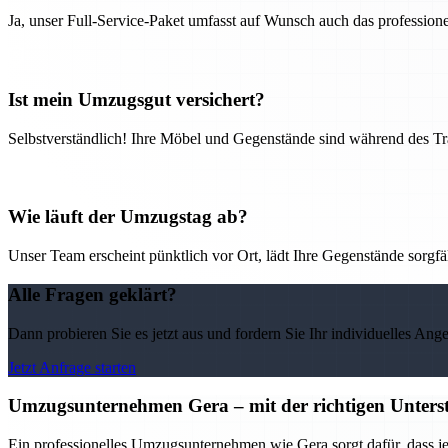
Ja, unser Full-Service-Paket umfasst auf Wunsch auch das professio
Ist mein Umzugsgut versichert?
Selbstverständlich! Ihre Möbel und Gegenstände sind während des Tra
Wie läuft der Umzugstag ab?
Unser Team erscheint pünktlich vor Ort, lädt Ihre Gegenstände sorgfälti
Alle Fragen geklärt?
Dann probieren Sie es jetzt aus und fordern Sie Ihr individuelles Ang
Jetzt Anfrage starten
Umzugsunternehmen Gera – mit der richtigen Unterst
Ein professionelles Umzugsunternehmen wie Gera sorgt dafür, dass j