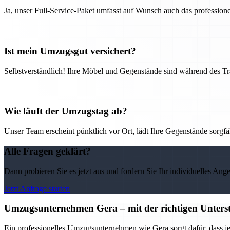
Ja, unser Full-Service-Paket umfasst auf Wunsch auch das professio
Ist mein Umzugsgut versichert?
Selbstverständlich! Ihre Möbel und Gegenstände sind während des Tra
Wie läuft der Umzugstag ab?
Unser Team erscheint pünktlich vor Ort, lädt Ihre Gegenstände sorgfälti
Alle Fragen geklärt?
Dann probieren Sie es jetzt aus und fordern Sie Ihr individuelles Ang
Jetzt Anfrage starten
Umzugsunternehmen Gera – mit der richtigen Unterst
Ein professionelles Umzugsunternehmen wie Gera sorgt dafür, dass j