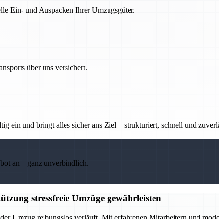
nelle Ein- und Auspacken Ihrer Umzugsgüter.
nsports über uns versichert.
g ein und bringt alles sicher ans Ziel – strukturiert, schnell und zuverl
ebot an – ganz unverbindlich.
ützung stressfreie Umzüge gewährleisten
eder Umzug reibungslos verläuft. Mit erfahrenen Mitarbeitern und mod