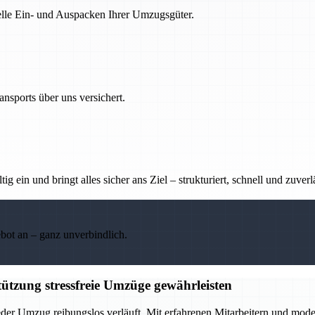
nelle Ein- und Auspacken Ihrer Umzugsgüter.
nsports über uns versichert.
g ein und bringt alles sicher ans Ziel – strukturiert, schnell und zuverl
ebot an – ganz unverbindlich.
ützung stressfreie Umzüge gewährleisten
eder Umzug reibungslos verläuft. Mit erfahrenen Mitarbeitern und mod