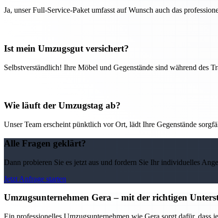
Ja, unser Full-Service-Paket umfasst auf Wunsch auch das professio
Ist mein Umzugsgut versichert?
Selbstverständlich! Ihre Möbel und Gegenstände sind während des Tra
Wie läuft der Umzugstag ab?
Unser Team erscheint pünktlich vor Ort, lädt Ihre Gegenstände sorgfälti
Alle Fragen geklärt?
Dann probieren Sie es jetzt aus und fordern Sie Ihr individuelles Ang
Jetzt Anfrage starten
Umzugsunternehmen Gera – mit der richtigen Unterst
Ein professionelles Umzugsunternehmen wie Gera sorgt dafür, dass j