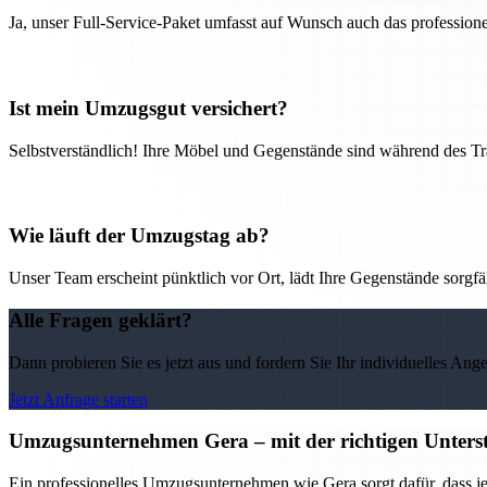
Ja, unser Full-Service-Paket umfasst auf Wunsch auch das professio
Ist mein Umzugsgut versichert?
Selbstverständlich! Ihre Möbel und Gegenstände sind während des Tra
Wie läuft der Umzugstag ab?
Unser Team erscheint pünktlich vor Ort, lädt Ihre Gegenstände sorgfälti
Alle Fragen geklärt?
Dann probieren Sie es jetzt aus und fordern Sie Ihr individuelles Ang
Jetzt Anfrage starten
Umzugsunternehmen Gera – mit der richtigen Unterst
Ein professionelles Umzugsunternehmen wie Gera sorgt dafür, dass j