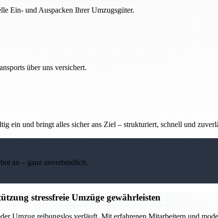
nelle Ein- und Auspacken Ihrer Umzugsgüter.
nsports über uns versichert.
g ein und bringt alles sicher ans Ziel – strukturiert, schnell und zuverl
ebot an – ganz unverbindlich.
ützung stressfreie Umzüge gewährleisten
eder Umzug reibungslos verläuft. Mit erfahrenen Mitarbeitern und mod