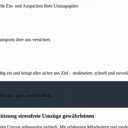
nelle Ein- und Auspacken Ihrer Umzugsgüter.
nsports über uns versichert.
g ein und bringt alles sicher ans Ziel – strukturiert, schnell und zuverl
ebot an – ganz unverbindlich.
ützung stressfreie Umzüge gewährleisten
eder Umzug reibungslos verläuft. Mit erfahrenen Mitarbeitern und mod