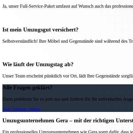
Ja, unser Full-Service-Paket umfasst auf Wunsch auch das professio
Ist mein Umzugsgut versichert?
Selbstverständlich! Ihre Möbel und Gegenstände sind während des Tra
Wie läuft der Umzugstag ab?
Unser Team erscheint pünktlich vor Ort, lädt Ihre Gegenstände sorgfälti
Alle Fragen geklärt?
Dann probieren Sie es jetzt aus und fordern Sie Ihr individuelles Ang
Jetzt Anfrage starten
Umzugsunternehmen Gera – mit der richtigen Unterst
Ein professionelles Umzugsunternehmen wie Gera sorgt dafür, dass j