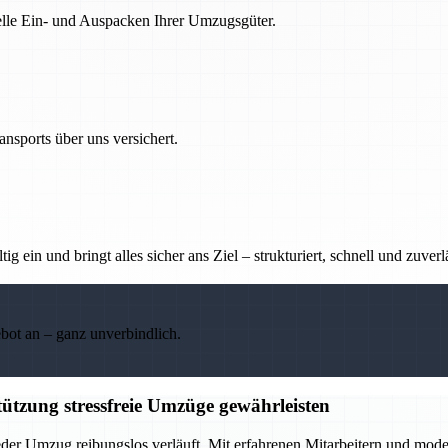
nelle Ein- und Auspacken Ihrer Umzugsgüter.
nsports über uns versichert.
g ein und bringt alles sicher ans Ziel – strukturiert, schnell und zuverl
ebot an – ganz unverbindlich.
ützung stressfreie Umzüge gewährleisten
eder Umzug reibungslos verläuft. Mit erfahrenen Mitarbeitern und mod