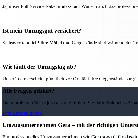
Ja, unser Full-Service-Paket umfasst auf Wunsch auch das professio
Ist mein Umzugsgut versichert?
Selbstverständlich! Ihre Möbel und Gegenstände sind während des Tra
Wie läuft der Umzugstag ab?
Unser Team erscheint pünktlich vor Ort, lädt Ihre Gegenstände sorgfälti
Alle Fragen geklärt?
Dann probieren Sie es jetzt aus und fordern Sie Ihr individuelles Ang
Jetzt Anfrage starten
Umzugsunternehmen Gera – mit der richtigen Unterst
Ein professionelles Umzugsunternehmen wie Gera sorgt dafür, dass j