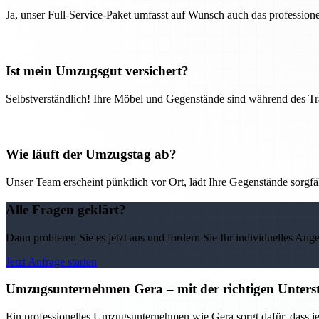
Ja, unser Full-Service-Paket umfasst auf Wunsch auch das professio
Ist mein Umzugsgut versichert?
Selbstverständlich! Ihre Möbel und Gegenstände sind während des Tra
Wie läuft der Umzugstag ab?
Unser Team erscheint pünktlich vor Ort, lädt Ihre Gegenstände sorgfälti
Alle Fragen geklärt?
Dann probieren Sie es jetzt aus und fordern Sie Ihr individuelles Ang
Jetzt Anfrage starten
Umzugsunternehmen Gera – mit der richtigen Unterst
Ein professionelles Umzugsunternehmen wie Gera sorgt dafür, dass j