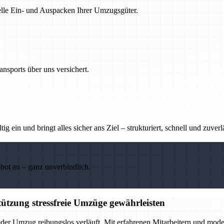
nelle Ein- und Auspacken Ihrer Umzugsgüter.
nsports über uns versichert.
g ein und bringt alles sicher ans Ziel – strukturiert, schnell und zuverl
ebot an – ganz unverbindlich.
ützung stressfreie Umzüge gewährleisten
eder Umzug reibungslos verläuft. Mit erfahrenen Mitarbeitern und mod