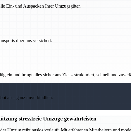
nelle Ein- und Auspacken Ihrer Umzugsgüter.
nsports über uns versichert.
g ein und bringt alles sicher ans Ziel – strukturiert, schnell und zuverl
ebot an – ganz unverbindlich.
ützung stressfreie Umzüge gewährleisten
eder Umzug reibungslos verläuft. Mit erfahrenen Mitarbeitern und mod