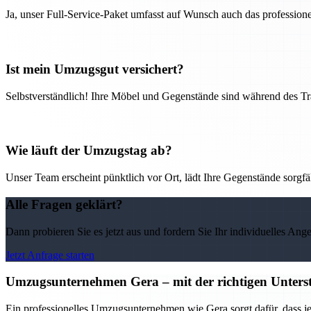
Ja, unser Full-Service-Paket umfasst auf Wunsch auch das professio
Ist mein Umzugsgut versichert?
Selbstverständlich! Ihre Möbel und Gegenstände sind während des Tra
Wie läuft der Umzugstag ab?
Unser Team erscheint pünktlich vor Ort, lädt Ihre Gegenstände sorgfälti
Alle Fragen geklärt?
Dann probieren Sie es jetzt aus und fordern Sie Ihr individuelles Ang
Jetzt Anfrage starten
Umzugsunternehmen Gera – mit der richtigen Unterst
Ein professionelles Umzugsunternehmen wie Gera sorgt dafür, dass j