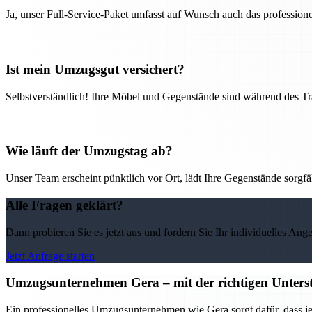
Ja, unser Full-Service-Paket umfasst auf Wunsch auch das professio
Ist mein Umzugsgut versichert?
Selbstverständlich! Ihre Möbel und Gegenstände sind während des Tra
Wie läuft der Umzugstag ab?
Unser Team erscheint pünktlich vor Ort, lädt Ihre Gegenstände sorgfälti
Alle Fragen geklärt?
Dann probieren Sie es jetzt aus und fordern Sie Ihr individuelles Ang
Jetzt Anfrage starten
Umzugsunternehmen Gera – mit der richtigen Unterst
Ein professionelles Umzugsunternehmen wie Gera sorgt dafür, dass j