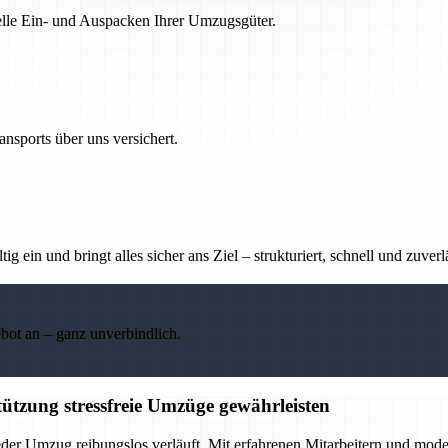
nelle Ein- und Auspacken Ihrer Umzugsgüter.
nsports über uns versichert.
g ein und bringt alles sicher ans Ziel – strukturiert, schnell und zuverl
ebot an – ganz unverbindlich.
ützung stressfreie Umzüge gewährleisten
eder Umzug reibungslos verläuft. Mit erfahrenen Mitarbeitern und mod