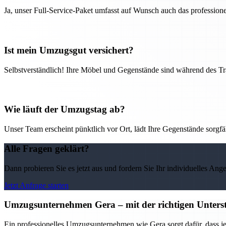
Ja, unser Full-Service-Paket umfasst auf Wunsch auch das professio
Ist mein Umzugsgut versichert?
Selbstverständlich! Ihre Möbel und Gegenstände sind während des Tra
Wie läuft der Umzugstag ab?
Unser Team erscheint pünktlich vor Ort, lädt Ihre Gegenstände sorgfälti
Alle Fragen geklärt?
Dann probieren Sie es jetzt aus und fordern Sie Ihr individuelles Ang
Jetzt Anfrage starten
Umzugsunternehmen Gera – mit der richtigen Unterst
Ein professionelles Umzugsunternehmen wie Gera sorgt dafür, dass j