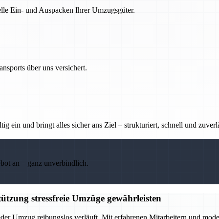
nelle Ein- und Auspacken Ihrer Umzugsgüter.
nsports über uns versichert.
g ein und bringt alles sicher ans Ziel – strukturiert, schnell und zuverl
ebot an – ganz unverbindlich.
ützung stressfreie Umzüge gewährleisten
eder Umzug reibungslos verläuft. Mit erfahrenen Mitarbeitern und mod